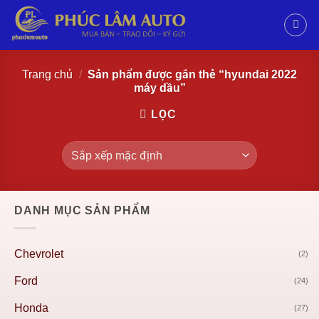
Trang chủ
/
Sản phẩm được gắn thẻ “hyundai 2022
máy dầu”
LỌC
DANH MỤC SẢN PHẨM
Chevrolet
(2)
Ford
(24)
Honda
(27)