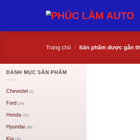
Trang chủ
/
Sản phẩm được gắn th
DANH MỤC SẢN PHẨM
Chevrolet
(2)
Ford
(24)
Honda
(27)
Hyundai
(80)
Kia
(70)