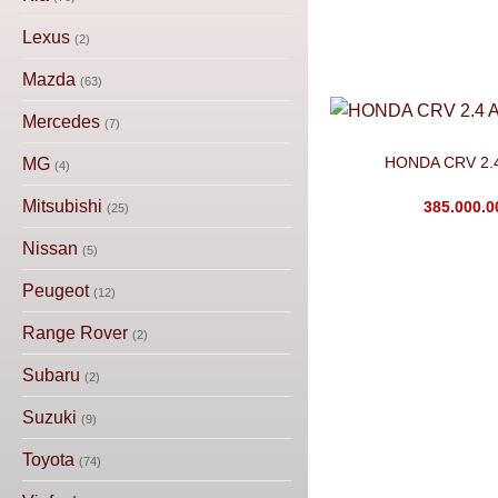
Lexus
(2)
Mazda
(63)
Mercedes
(7)
HONDA CRV 2.4
MG
(4)
Mitsubishi
385.000.
(25)
Nissan
(5)
Peugeot
(12)
Range Rover
(2)
Subaru
(2)
Suzuki
(9)
Toyota
(74)