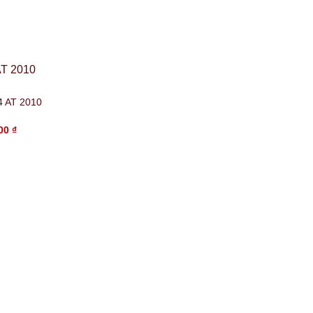
 AT 2010
000
₫