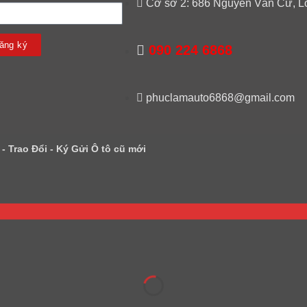
Cơ sở 2: 686 Nguyễn Văn Cừ, L
ăng ký
090 224 6868
phuclamauto6868@gmail.com
 Trao Đổi - Ký Gửi Ô tô cũ mới