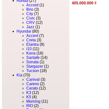
Honda
(27)
405.000.000
₫
Accord
(1)
Brio
(3)
City
(7)
Civic
(3)
CRV
(12)
Jazz
(1)
Hyundai
(80)
Accent
(7)
Creta
(3)
Elantra
(9)
i10
(11)
Kona
(16)
Santafe
(14)
Sonata
(1)
Stargazer
(1)
Tucson
(18)
Kia
(70)
Canival
(3)
Carens
(2)
Cerato
(12)
K3
(12)
K5
(4)
Morning
(11)
RIO
(2)