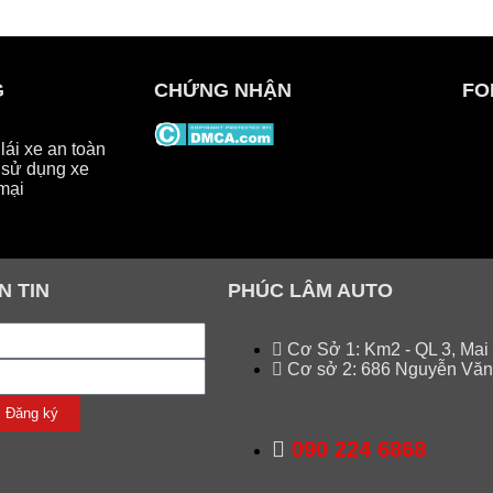
G
CHỨNG NHẬN
FO
ái xe an toàn
sử dụng xe
mại
N TIN
PHÚC LÂM AUTO
Cơ Sở 1: Km2 - QL 3, Mai
Cơ sở 2: 686 Nguyễn Văn
Đăng ký
090 224 6868