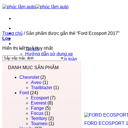
Trang chủ
Trang chủ
Phúc Lâm Auto
/
Sản phẩm được gắn thẻ “Ford Ecosport 2017”
Lọc
Bảng giá ô tô 2026
Tin tức
Hiển thị kết quả duy nhất
Tin tức
Hướng dẫn sử dụng xe
Hướng dẫn lái xe an toàn
Liên hệ
DANH MỤC SẢN PHẨM
Chevrolet
(2)
Aveo
(1)
Trailblazer
(1)
Ford
(24)
Ecosport
(7)
Everest
(8)
Fange
(5)
Focus
(1)
Territory
(2)
FORD ECOSPORT 1.
Tourneo
(1)