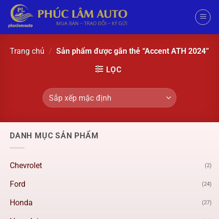
Trang chủ
/
Sản phẩm được gắn thẻ “Accent ATH 2024”
LỌC
DANH MỤC SẢN PHẨM
Chevrolet
(2)
Ford
(24)
Honda
(27)