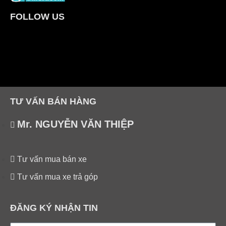
FOLLOW US
TƯ VẤN BÁN HÀNG
Mr. NGUYỄN VĂN THIỆP
Tư vấn mua bán xe
Tư vấn mua xe trả góp
ĐĂNG KÝ NHẬN TIN