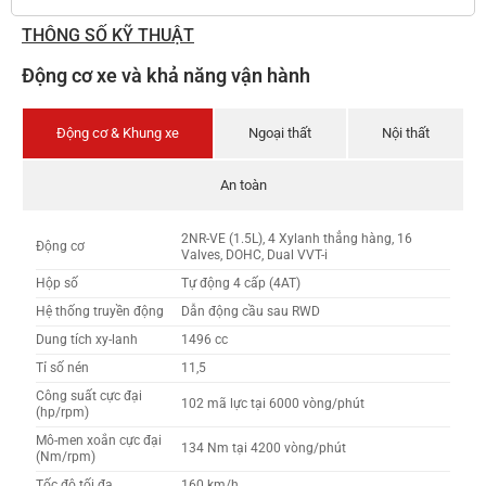
THÔNG SỐ KỸ THUẬT
Động cơ xe và khả năng vận hành
Động cơ & Khung xe
Ngoại thất
Nội thất
An toàn
2NR-VE (1.5L), 4 Xylanh thẳng hàng, 16
Động cơ
Valves, DOHC, Dual VVT-i
Hộp số
Tự động 4 cấp (4AT)
Hệ thống truyền động
Dẫn động cầu sau RWD
Dung tích xy-lanh
1496 cc
Tỉ số nén
11,5
Công suất cực đại
102 mã lực tại 6000 vòng/phút
(hp/rpm)
Mô-men xoắn cực đại
134 Nm tại 4200 vòng/phút
(Nm/rpm)
Tốc độ tối đa
160 km/h