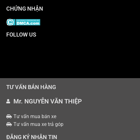
CHỨNG NHẬN
FOLLOW US
TƯ VẤN BÁN HÀNG
Mr. NGUYỄN VĂN THIỆP
Tư vấn mua bán xe
Tư vấn mua xe trả góp
ĐĂNG KÝ NHẬN TIN