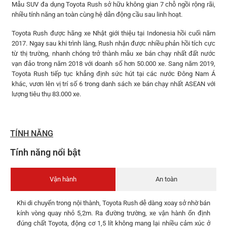
Mẫu SUV đa dụng Toyota Rush sở hữu không gian 7 chỗ ngồi rộng rãi,
nhiều tính năng an toàn cùng hệ dẫn động cầu sau linh hoạt.
Toyota Rush được hãng xe Nhật giới thiệu tại Indonesia hồi cuối năm
2017. Ngay sau khi trình làng, Rush nhận được nhiều phản hồi tích cực
từ thị trường, nhanh chóng trở thành mẫu xe bán chạy nhất đất nước
vạn đảo trong năm 2018 với doanh số hơn 50.000 xe. Sang năm 2019,
Toyota Rush tiếp tục khẳng định sức hút tại các nước Đông Nam Á
khác, vươn lên vị trí số 6 trong danh sách xe bán chạy nhất ASEAN với
lượng tiêu thụ 83.000 xe.
TÍNH NĂNG
Tính năng nổi bật
Vận hành
An toàn
Khi di chuyển trong nội thành, Toyota Rush dễ dàng xoay sở nhờ bán
kính vòng quay nhỏ 5,2m. Ra đường trường, xe vận hành ổn định
đúng chất Toyota, động cơ 1,5 lít không mang lại nhiều cảm xúc ở