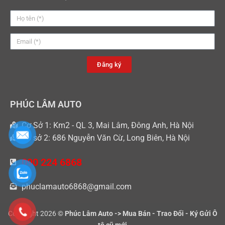
Đăng ký
PHÚC LÂM AUTO
Cơ Sở 1: Km2 - QL 3, Mai Lâm, Đông Anh, Hà Nội
Cơ sở 2: 686 Nguyễn Văn Cừ, Long Biên, Hà Nội
090 224 6868
phuclamauto6868@gmail.com
Copyright 2026 ©
Phúc Lâm Auto -> Mua Bán - Trao Đổi - Ký Gửi Ô