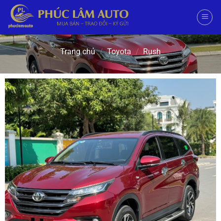
Trang chủ
/
Toyota
/
Rush