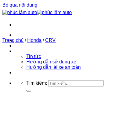
Bỏ qua nội dung
Trang chủ
Trang chủ
Phúc Lâm Auto
/
Honda
/
CRV
Bảng giá ô tô 2026
Tin tức
Tin tức
Hướng dẫn sử dụng xe
Hướng dẫn lái xe an toàn
Liên hệ
Tìm kiếm: