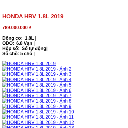
HONDA HRV 1.8L 2019
789.000.000
₫
Động cơ: 1.8L |
ODO: 6.8 Vạn |
Hộp số: Số tự động|
Số chỗ: 5 chỗ |