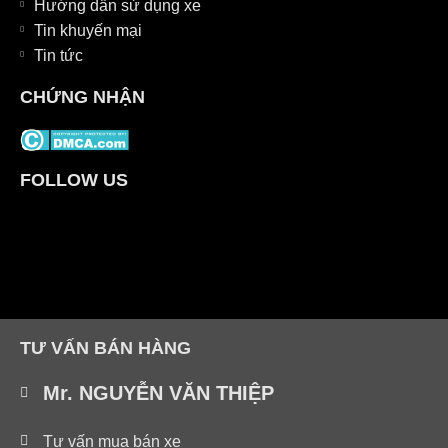
Hướng dẫn sử dụng xe
Tin khuyến mại
Tin tức
CHỨNG NHẬN
FOLLOW US
TƯ VẤN BÁN HÀNG
Mr. NGUYỄN VĂN THIỆP
Tư vấn mua bán xe