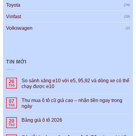
Toyota
(74)
Vinfast
(19)
Volkswagen
(2)
TIN MỚI
So sánh xăng e10 với e5, 95,92 và dòng xe có thể
26
Th5
chạy được e10
Thu mua ô tô cũ giá cao – nhận tiền ngay trong
07
Th5
ngày
Bảng giá ô tô 2026
20
Th3