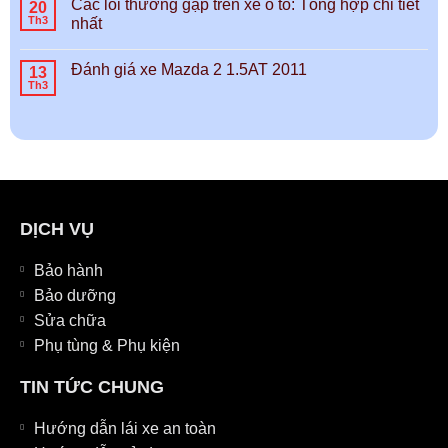
Các lỗi thường gặp trên xe ô tô: Tổng hợp chi tiết
20
Th3
nhất
Đánh giá xe Mazda 2 1.5AT 2011
13
Th3
DỊCH VỤ
Bảo hành
Bảo dưỡng
Sửa chữa
Phụ tùng & Phụ kiện
TIN TỨC CHUNG
Hướng dẫn lái xe an toàn