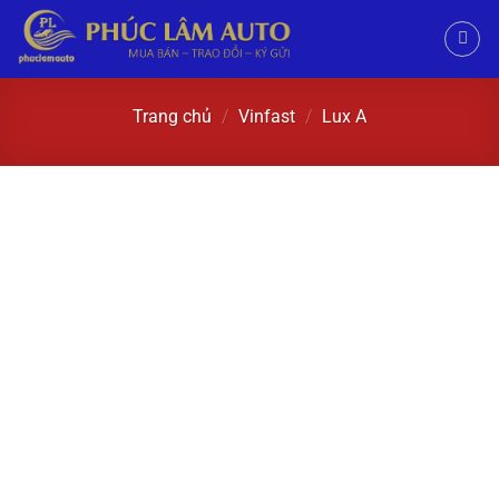
Trang chủ
/
Vinfast
/
Lux A