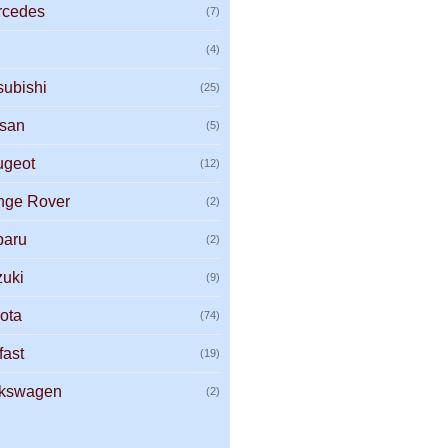
rcedes
(7)
G
(4)
subishi
(25)
ssan
(5)
ugeot
(12)
nge Rover
(2)
baru
(2)
uki
(9)
ota
(74)
fast
(19)
lkswagen
(2)