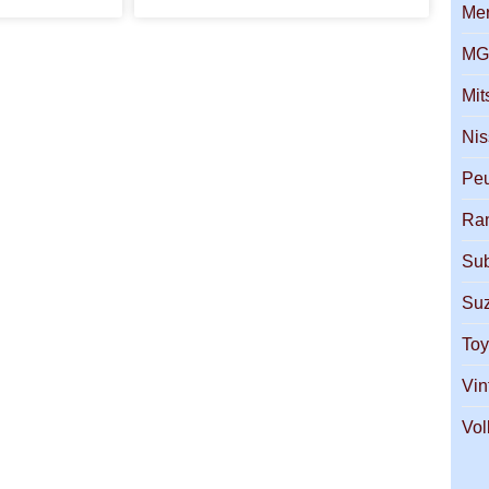
Me
M
Mit
Ni
Pe
Ra
Su
Suz
Toy
Vin
Vo