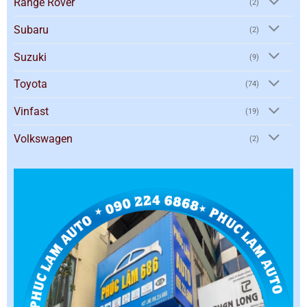
Range Rover
(2)
Subaru
(2)
Suzuki
(9)
Toyota
(74)
Vinfast
(19)
Volkswagen
(2)