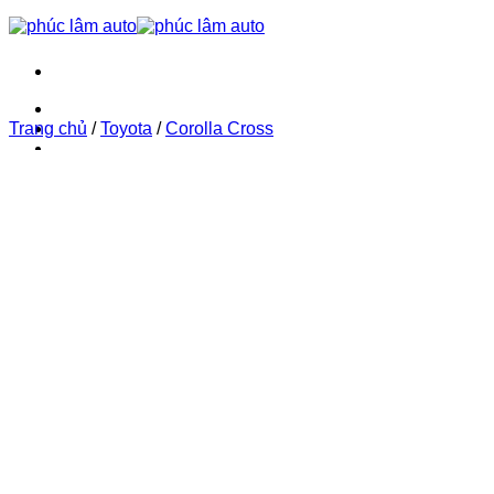
Trang chủ
Trang chủ
Phúc Lâm Auto
/
Toyota
/
Corolla Cross
Bảng giá ô tô 2026
Tin tức
Tin tức
Hướng dẫn sử dụng xe
Hướng dẫn lái xe an toàn
Liên hệ