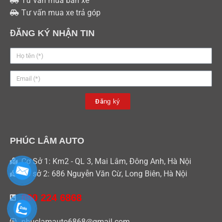
Tư vấn mua bán xe
Tư vấn mua xe trả góp
ĐĂNG KÝ NHẬN TIN
Đăng ký
PHÚC LÂM AUTO
Cơ Sở 1: Km2 - QL 3, Mai Lâm, Đông Anh, Hà Nội
Cơ sở 2: 686 Nguyễn Văn Cừ, Long Biên, Hà Nội
090 224 6868
phuclamauto6868@gmail.com