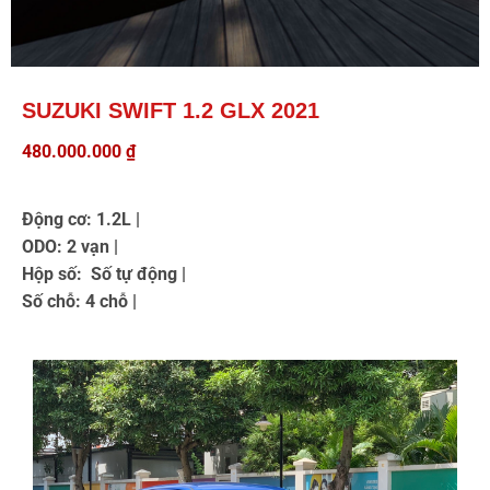
SUZUKI SWIFT 1.2 GLX 2021
480.000.000
₫
Động cơ: 1.2L |
ODO: 2 vạn |
Hộp số: Số tự động |
Số chỗ: 4 chỗ |