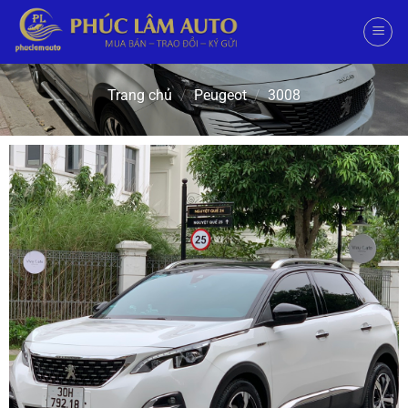
Trang chủ
/
Peugeot
/
3008