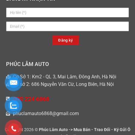
Đăng ký
PHÚC LÂM AUTO
Cơ Sở 1: Km2 - QL 3, Mai Lâm, Đông Anh, Hà Nội
Cơ sở 2: 686 Nguyễn Văn Cừ, Long Biên, Hà Nội
090 224 6868
phuclamauto6868@gmail.com
Copyright 2026 ©
Phúc Lâm Auto -> Mua Bán - Trao Đổi - Ký Gửi Ô