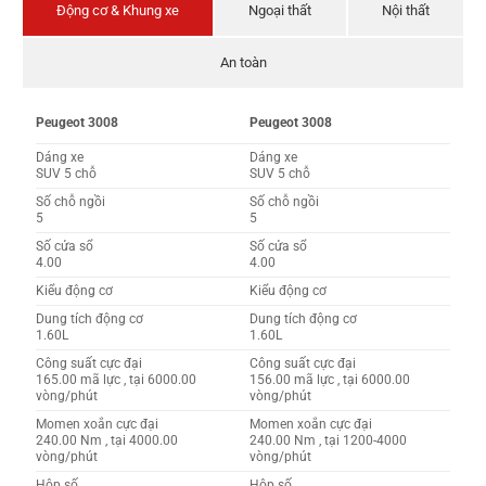
Động cơ & Khung xe
Ngoại thất
Nội thất
An toàn
Peugeot 3008
Peugeot 3008
Dáng xe
Dáng xe
SUV 5 chỗ
SUV 5 chỗ
Số chỗ ngồi
Số chỗ ngồi
5
5
Số cửa sổ
Số cửa sổ
4.00
4.00
Kiểu động cơ
Kiểu động cơ
Dung tích động cơ
Dung tích động cơ
1.60L
1.60L
Công suất cực đại
Công suất cực đại
165.00 mã lực , tại 6000.00
156.00 mã lực , tại 6000.00
vòng/phút
vòng/phút
Momen xoắn cực đại
Momen xoắn cực đại
240.00 Nm , tại 4000.00
240.00 Nm , tại 1200-4000
vòng/phút
vòng/phút
Hộp số
Hộp số