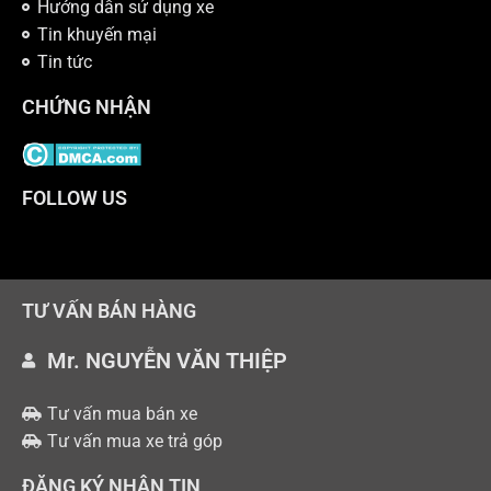
Hướng dẫn sử dụng xe
Tin khuyến mại
Tin tức
CHỨNG NHẬN
FOLLOW US
TƯ VẤN BÁN HÀNG
Mr. NGUYỄN VĂN THIỆP
Tư vấn mua bán xe
Tư vấn mua xe trả góp
ĐĂNG KÝ NHẬN TIN