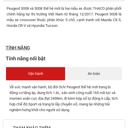
Peugeot 3008 và 5008 thế hệ mới là hai mẫu xe được THACO phân phối
chính hãng tại thị trường Việt Nam từ tháng 12/2017. Peugeot 3008 là
mẫu xe crossover thuộc phân khúc 5 chỗ, cạnh tranh với Mazda CX-5,
Honda CR-V và Hyundai Tucson.
TÍNH NĂNG
Tính năng nổi bật
Vận hành
An toàn
Về sức mạnh vận hành, bộ đôi SUV Peugeot thế hệ mới trang bị
động cơ tăng áp, dung tích 1.6L, sản sinh công suất 165 mã lực và
momen xoắn cực đại đạt 245Nm, đi kèm hộp số tự động 6 cấp, tích
hợp chế độ Sport và trang bị lẫy chuyển số, mang lại những trải
nghiệm hứng khởi cho người sử dụng.