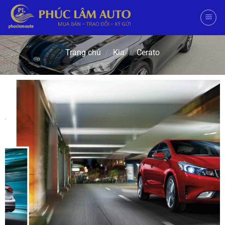
Trang chủ
/
Kia
/
Cerato