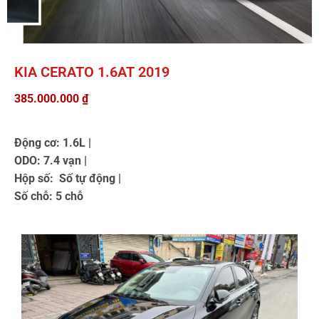
KIA CERATO 1.6AT 2019
385.000.000
₫
Động cơ: 1.6L |
ODO: 7.4 vạn |
Hộp số: Số tự động |
Số chỗ: 5 chỗ