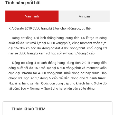
Tính năng nổi bật
Vận hành
An toàn
KIA Cerato 2019 được trang bị 2 tùy chọn động cơ, cụ thể :
– Động cơ xăng 4 xi-lanh thẳng hàng, dung tích 1.6 lít tạo ra công
suất tối đa 128 mã lực tại 6.300 vòng/phút, cùng moment xoắn cực
đại 157Nm khi tốc độ động cơ đạt 4.850 vòng/phút. Khối động cơ
này sẽ được trang bị kèm với hộp số tay hoặc tự động 6 cấp.
– Động cơ xăng 4 xi-lanh thẳng hàng, dung tích 2.0 lít mang đến
công suất tối đa 159 mã lực tại 6.500 vòng/phút và moment xoắn
cực đại 194Nm tại 4.800 vòng/phút. Khối động cơ này được “lắp
ghép” với hộp số tự động 6 cấp để dẫn động cho 2 bánh trước.
Ngoài ra, hãng xe Hàn Quốc còn cung cấp cho khách hàng 3 chế độ
lái gồm: Eco – Normal – Sport cho hai phiên bản số tự động.
THAM KHẢO THÊM