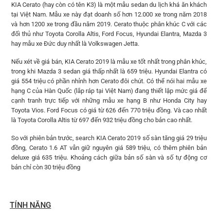
KIA Cerato (hay còn có tên K3) là một mẫu sedan du lịch khá ăn khách
tại Việt Nam. Mẫu xe này đạt doanh số hơn 12.000 xe trong năm 2018
và hơn 1200 xe trong đầu năm 2019. Cerato thuộc phân khúc C với các
đối thủ như Toyota Corolla Altis, Ford Focus, Hyundai Elantra, Mazda 3
hay mẫu xe Đức duy nhất là Volkswagen Jetta.
Nếu xét về giá bán, KIA Cerato 2019 là mẫu xe tốt nhất trong phân khúc,
trong khi Mazda 3 sedan giá thấp nhất là 659 triệu. Hyundai Elantra có
giá 554 triệu có phần nhỉnh hơn Cerato đôi chút. Có thể nói hai mẫu xe
hạng C của Hàn Quốc (lắp ráp tại Việt Nam) đang thiết lập mức giá để
cạnh tranh trực tiếp với những mẫu xe hạng B như Honda City hay
Toyota Vios. Ford Focus có giá từ 626 đến 770 triệu đồng. Và cao nhất
là Toyota Corolla Altis từ 697 đến 932 triệu đồng cho bản cao nhất.
So với phiên bản trước, search KIA Cerato 2019 số sàn tăng giá 29 triệu
đồng, Cerato 1.6 AT vẫn giữ nguyên giá 589 triệu, có thêm phiên bản
deluxe giá 635 triệu. Khoảng cách giữa bản số sàn và số tự động cơ
bản chỉ còn 30 triệu đồng
TÍNH NĂNG