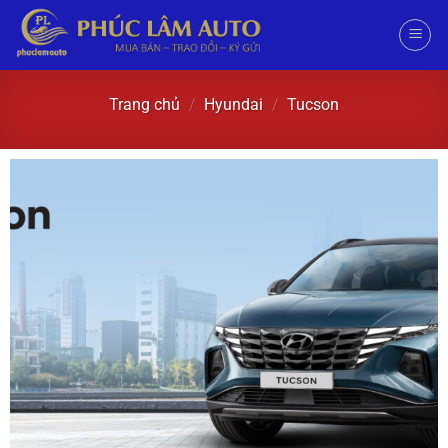
Trang chủ
/
Hyundai
/
Tucson