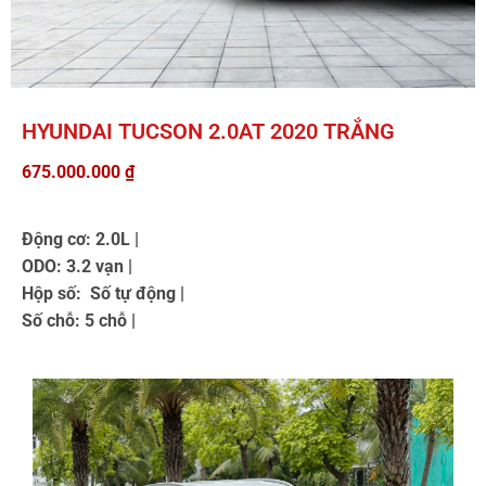
HYUNDAI TUCSON 2.0AT 2020 TRẮNG
675.000.000
₫
Động cơ: 2.0L |
ODO: 3.2 vạn |
Hộp số: Số tự động |
Số chỗ: 5 chỗ |