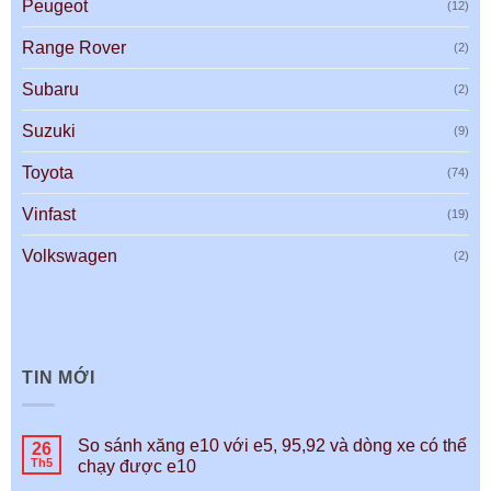
Peugeot
(12)
Range Rover
(2)
Subaru
(2)
Suzuki
(9)
Toyota
(74)
Vinfast
(19)
Volkswagen
(2)
TIN MỚI
So sánh xăng e10 với e5, 95,92 và dòng xe có thể
26
Th5
chạy được e10