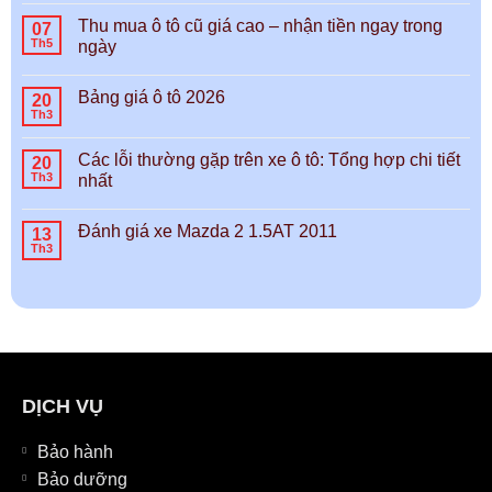
Thu mua ô tô cũ giá cao – nhận tiền ngay trong
07
Th5
ngày
Bảng giá ô tô 2026
20
Th3
Các lỗi thường gặp trên xe ô tô: Tổng hợp chi tiết
20
Th3
nhất
Đánh giá xe Mazda 2 1.5AT 2011
13
Th3
DỊCH VỤ
Bảo hành
Bảo dưỡng