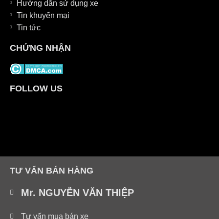
Hướng dẫn sử dụng xe
Tin khuyến mại
Tin tức
CHỨNG NHẬN
FOLLOW US
TƯ VẤN BÁN HÀNG
Mr. NGUYỄN VĂN THIỆP
Tư vấn mua bán xe