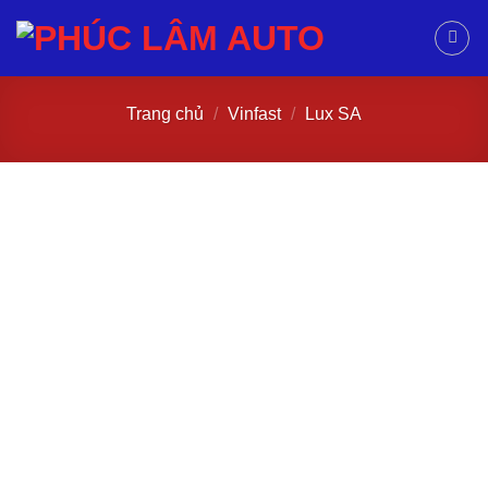
Trang chủ
/
Vinfast
/
Lux SA