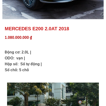
MECERDES
MERCEDES E200 2.0AT 2018
1.080.000.000
₫
E200
Động cơ: 2.0L |
2014
ODO: vạn |
Hộp số: Số tự động |
Số chỗ: 5 chỗ
PHUCLAMAUTO