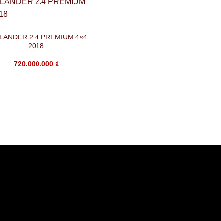
LANDER 2.4 PREMIUM 4×4
2018
720.000.000
₫
KIA SELTOS 1.4 PREMIUM 2021
685.000.000
₫