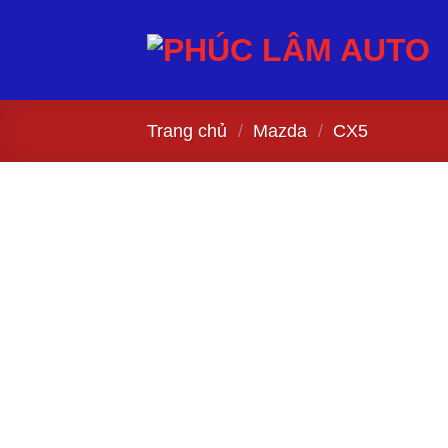
Bỏ
qua
nội
dung
Trang chủ
/
Mazda
/
CX5