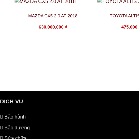
MAZDA CX5 2.0 AT 2018
TOYOTA ALTIS
630.000.000
₫
475.000
DỊCH VỤ
Bảo hành
Bảo dưỡng
Sửa chữa