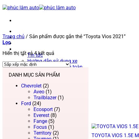
Trang chủ
Trang chủ
/
Sản phẩm được gắn thẻ “Toyota Vios 2021”
Phúc Lâm Auto
Lọc
Bảng giá ô tô 2026
Tin tức
Hiển thị tất cả 4 kết quả
Tin tức
Hướng dẫn sử dụng xe
Hướng dẫn lái xe an toàn
Liên hệ
DANH MỤC SẢN PHẨM
Chevrolet
(2)
Aveo
(1)
Trailblazer
(1)
Ford
(24)
Ecosport
(7)
Everest
(8)
Fange
(5)
Focus
(1)
Territory
(2)
TOYOTA VIOS 1.5E M
Tourneo
(1)