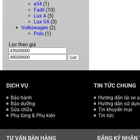
e34
(1)
Fadil
(10)
Lux A
(5)
Lux SA
(3)
Volkswagen
(2)
Polo
(1)
Lọc theo giá
Lọc
DỊCH VỤ
TIN TỨC CHUNG
Bảo hành
Hướng dẫn lái xe a
Bảo dưỡng
Hướng dẫn sử dụn
Sửa chữa
Tin khuyến mại
Phụ tùng & Phụ kiện
Tin tức
TƯ VẤN BÁN HÀNG
ĐĂNG KÝ NHẬN 