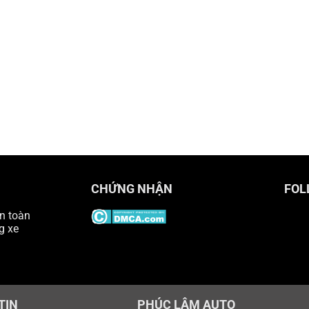
CHỨNG NHẬN
FOL
n toàn
g xe
TIN
PHÚC LÂM AUTO